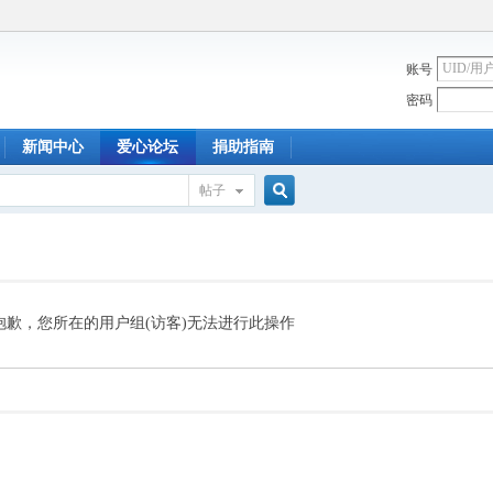
账号
密码
新闻中心
爱心论坛
捐助指南
帖子
搜
索
抱歉，您所在的用户组(访客)无法进行此操作