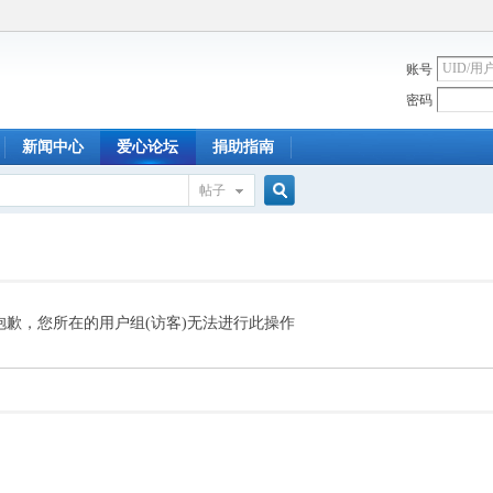
账号
密码
新闻中心
爱心论坛
捐助指南
帖子
搜
索
抱歉，您所在的用户组(访客)无法进行此操作